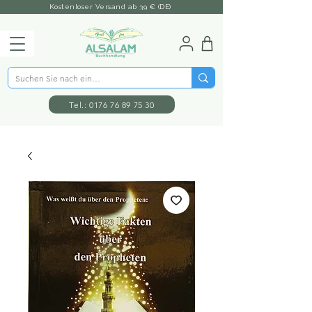
Kostenloser Versand ab 39 € (DE)
Tel.: 0176 76 89 75 30