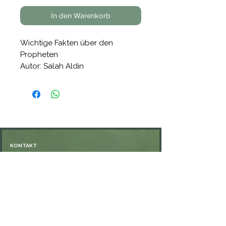
In den Warenkorb
Wichtige Fakten über den
Propheten
Autor: Salah Aldin
KONTAKT
Öffnungszeiten: nach Vereinbarung
⁦+49 176 76897530⁩
ssiedo@gmx.de
SHOP
Versand und Lieferung
Zahlungsmethoden