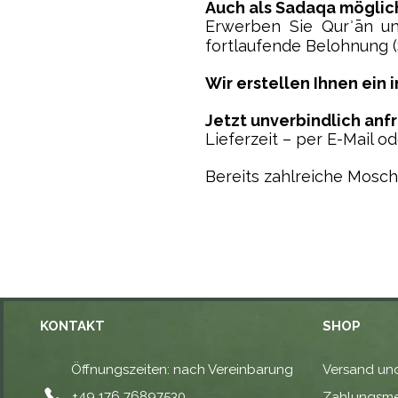
Auch als Sadaqa möglic
Erwerben Sie Qurʾān un
fortlaufende Belohnung (
Wir erstellen Ihnen ein 
Jetzt unverbindlich anf
Lieferzeit – per E-Mail od
Bereits zahlreiche Mosch
KONTAKT
SHOP
Öffnungszeiten: nach Vereinbarung
Versand und
⁦+49 176 76897530⁩
Zahlungsm