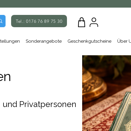
Tel.: 0176 76 89 75 30
tellungen
Sonderangebote
Geschenkgutscheine
Über 
en
n und Privatpersonen