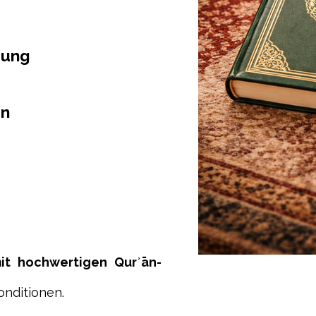
rung
n
mit hochwertigen Qurʾān-
onditionen.