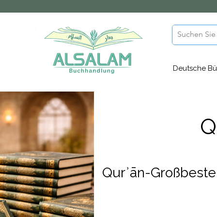
Deutsche Bü
Q
Qurʾān-Großbestel