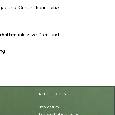
egebene Qurʾān kann eine
erhalten
inklusive Preis und
ng.
RECHTLICHES
Impressum
Datenschutzerklärung