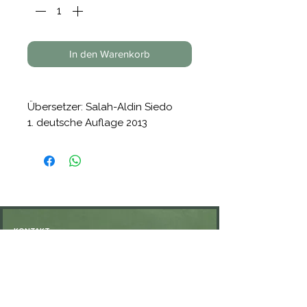
In den Warenkorb
Übersetzer: Salah-Aldin Siedo
1. deutsche Auflage 2013
293 Seiten Hardcover
Format 13 x 19 cm
KONTAKT
Öffnungszeiten: nach Vereinbarung
⁦+49 176 76897530⁩
ssiedo@gmx.de