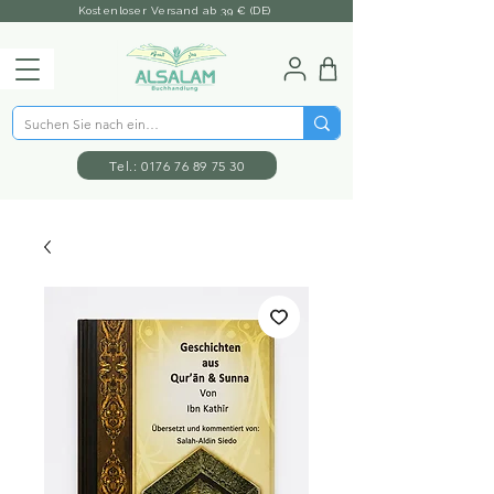
Kostenloser Versand ab 39 € (DE)
Tel.: 0176 76 89 75 30