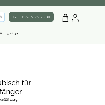
Tel.: 0176 76 89 75 30
من نحن
ع
abisch für
fänger
وحدة SKU: Dar301