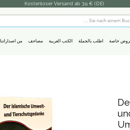
Kostenloser Versand ab 39 € (DE)
روض خاصة
اطلب بالجملة
الكتب العربية
مصاحف
من اصداراتنا
​De
un
Um