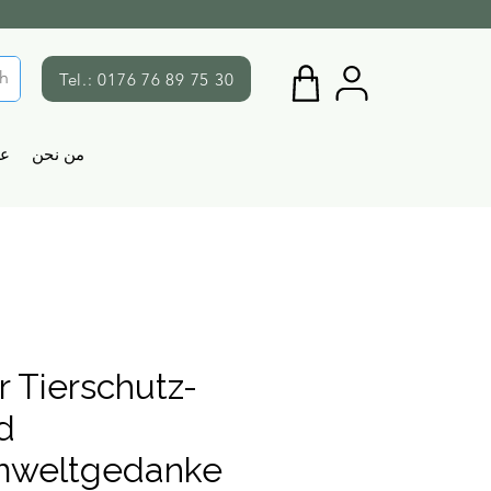
Tel.: 0176 76 89 75 30
من نحن
ع
r Tierschutz-
d
weltgedanke