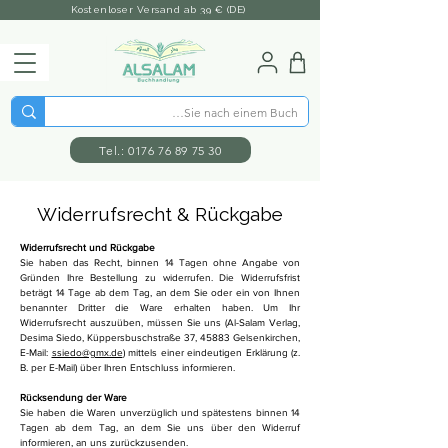
Kostenloser Versand ab 39 € (DE)
Tel.: 0176 76 89 75 30
Widerrufsrecht & Rückgabe
Widerrufsrecht und Rückgabe
Sie haben das Recht, binnen 14 Tagen ohne Angabe von
Gründen Ihre Bestellung zu widerrufen. Die Widerrufsfrist
beträgt 14 Tage ab dem Tag, an dem Sie oder ein von Ihnen
benannter Dritter die Ware erhalten haben. Um Ihr
Widerrufsrecht auszuüben, müssen Sie uns (Al-Salam Verlag,
Desima Siedo, Küppersbuschstraße 37, 45883 Gelsenkirchen,
E-Mail:
ssiedo@gmx.de
) mittels einer eindeutigen Erklärung (z.
B. per E-Mail) über Ihren Entschluss informieren.
Rücksendung der Ware
Sie haben die Waren unverzüglich und spätestens binnen 14
Tagen ab dem Tag, an dem Sie uns über den Widerruf
informieren, an uns zurückzusenden.