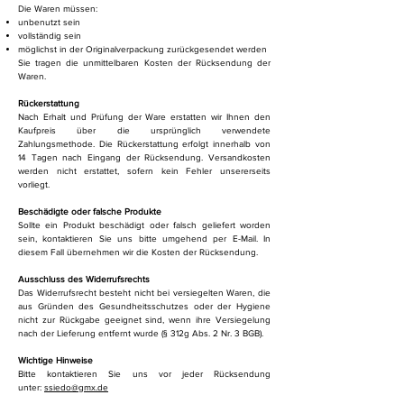
Die Waren müssen:
unbenutzt sein
vollständig sein
möglichst in der Originalverpackung zurückgesendet werden
Sie tragen die unmittelbaren Kosten der Rücksendung der
Waren.
Rückerstattung
Nach Erhalt und Prüfung der Ware erstatten wir Ihnen den
Kaufpreis über die ursprünglich verwendete
Zahlungsmethode. Die Rückerstattung erfolgt innerhalb von
14 Tagen nach Eingang der Rücksendung. Versandkosten
werden nicht erstattet, sofern kein Fehler unsererseits
vorliegt.
Beschädigte oder falsche Produkte
Sollte ein Produkt beschädigt oder falsch geliefert worden
sein, kontaktieren Sie uns bitte umgehend per E-Mail. In
diesem Fall übernehmen wir die Kosten der Rücksendung.
Ausschluss des Widerrufsrechts
Das Widerrufsrecht besteht nicht bei versiegelten Waren, die
aus Gründen des Gesundheitsschutzes oder der Hygiene
nicht zur Rückgabe geeignet sind, wenn ihre Versiegelung
nach der Lieferung entfernt wurde (§ 312g Abs. 2 Nr. 3 BGB).
Wichtige Hinweise
Bitte kontaktieren Sie uns vor jeder Rücksendung
unter:
ssiedo@gmx.de