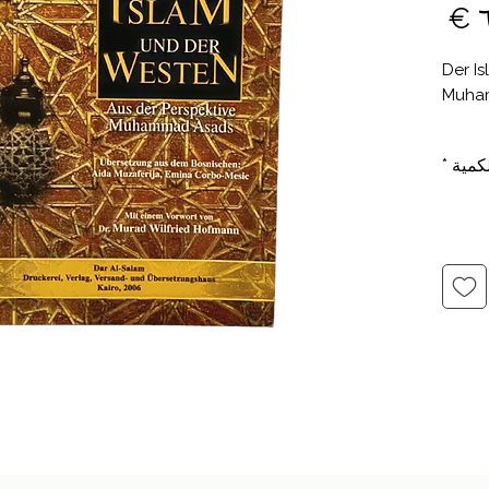
السعر
Der I
Muha
von: S
كمية
*
Übers
Muzaf
mit ei
Hofm