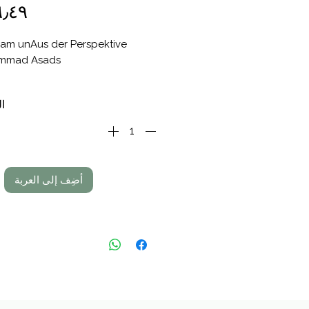
slam unAus der Perspektive
mmad Asads
afwat Halilovic
ال
etzt aus dem Bosnischen: Aida
erija, Emine Corbo-Mesic
nem Vorwort von Dr. M. W.
ann
أضِف إلى العربة
158 Seitend der Westen