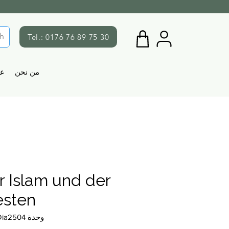
Tel.: 0176 76 89 75 30
من نحن
ع
r Islam und der
sten
وحدة SKU: Dia2504