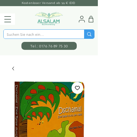
Kostenloser Versand ab 39 € (DE)
Tel.: 0176 76 89 75 30