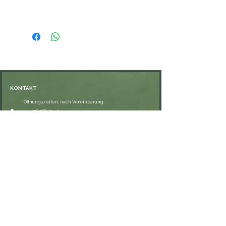
KONTAKT
Öffnungszeiten: nach Vereinbarung
⁦+49 176 76897530⁩
ssiedo@gmx.de
SHOP
Versand und Lieferung
Zahlungsmethoden
FAQ
VERNETZE DICH