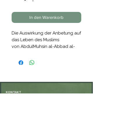
In den Warenkorb
Die Auswirkung der Anbetung auf
das Leben des Muslims
von AbdulMuhsin al-Abbad al-
Badr
45 Seiten
Softcover
KONTAKT
Öffnungszeiten: nach Vereinbarung
⁦+49 176 76897530⁩
ssiedo@gmx.de
SHOP