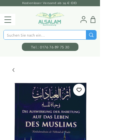
Kostenloser Versand ab 39 € (DE)
Tel.: 0176 76 89 75 30