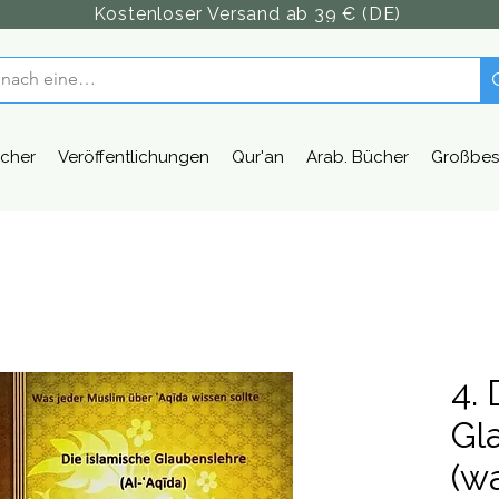
Kostenloser Versand ab 39 € (DE)
cher
Veröffentlichungen
Qur'an
Arab. Bücher
Großbes
4. 
Gl
(w