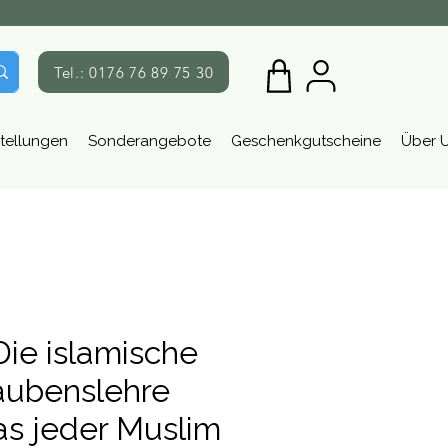
Tel.: 0176 76 89 75 30
tellungen
Sonderangebote
Geschenkgutscheine
Über 
Die islamische
aubenslehre
as jeder Muslim