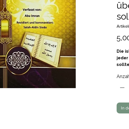
üb
sol
Artik
5,0
Die i
jeder
sollte
Autor
Anzah
Revid
Siedo
Pape
In 