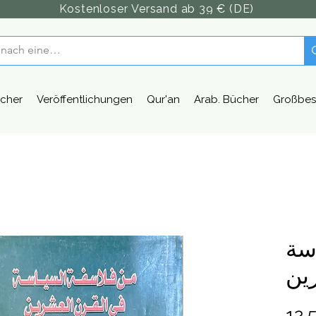
Kostenloser Versand ab 39 € (DE)
cher
Veröffentlichungen
Qur'an
Arab. Bücher
Großbes
سة
ين
12,