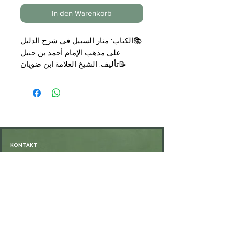
In den Warenkorb
📚الكتاب: منار السبيل في شرح الدليل
على مذهب الإمام أحمد بن حنبل
📝تأليف: الشيخ العلامة ابن ضويان
📑التجليد: مجلد
🗞الناشر: دار المنار
💰السعر: 24,00 €
KONTAKT
Öffnungszeiten: nach Vereinbarung
⁦+49 176 76897530⁩
ssiedo@gmx.de
SHOP
Versand und Lieferung
Zahlungsmethoden