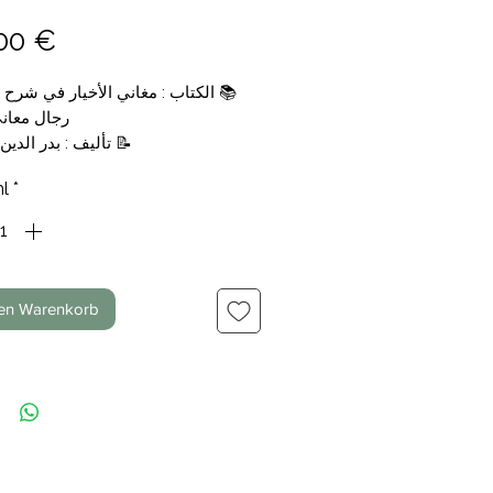
Preis
00 €
الكتاب : مغاني الأخيار في شرح أس
رجال معاني 
تأليف : بدر الدين ال
📑 التجليد : 3 مجلدات
l
*
الناشر : مكتبة نزار مصطفى ال
💰 السعر : 49,00€
den Warenkorb