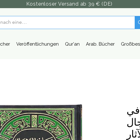
Kostenloser Versand ab 39 € (DE)
cher
Veröffentlichungen
Qur'an
Arab. Bücher
Großbes
 في
ال
ثار