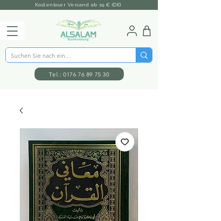
Kostenloser Versand ab 39 € (DE)
Tel.: 0176 76 89 75 30