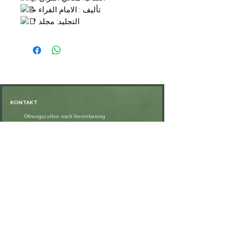
تأليف : الامام الفراء
التجليد: مجلد
الناشر: شركة القدس
السعر : 39,00 €
KONTAKT
Öffnungszeiten: nach Vereinbarung
⁦+49 176 76897530⁩
ssiedo@gmx.de
SHOP
Versand und Lieferung
Zahlungsmethoden
FAQ
VERNETZE DICH