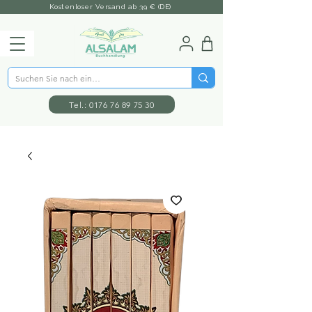
Kostenloser Versand ab 39 € (DE)
Tel.: 0176 76 89 75 30