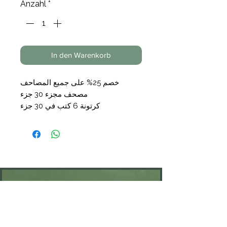
Anzahl
*
In den Warenkorb
خصم 25% على جميع المصاحف
مصحف مجزء 30 جزء
كرتونة 6 كتب في 30 جزء
المقاس : 8 * 12 سم
الورق : ابيض
الوهبة : 16,00 €
بعد الخصم : 12,00
KONTAKT
Öffnungszeiten: nach Vereinbarung
⁦+49 176 76897530⁩
ssiedo@gmx.de