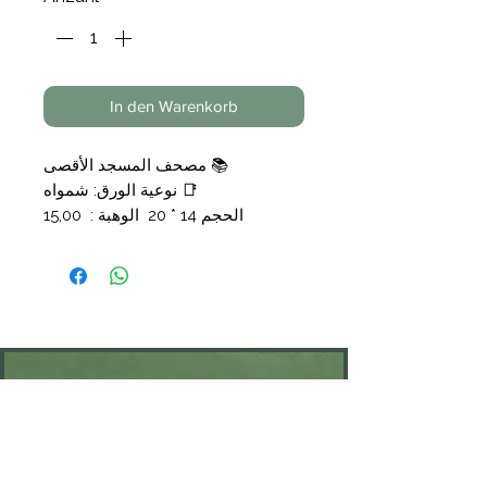
In den Warenkorb
📚 مصحف المسجد الأقصى
📑 نوعية الورق: شمواه
الحجم 14 * 20 الوهبة : 15,00
الحجم 17 * 24 الوهبة : 20
KONTAKT
Öffnungszeiten: nach Vereinbarung
⁦+49 176 76897530⁩
ssiedo@gmx.de