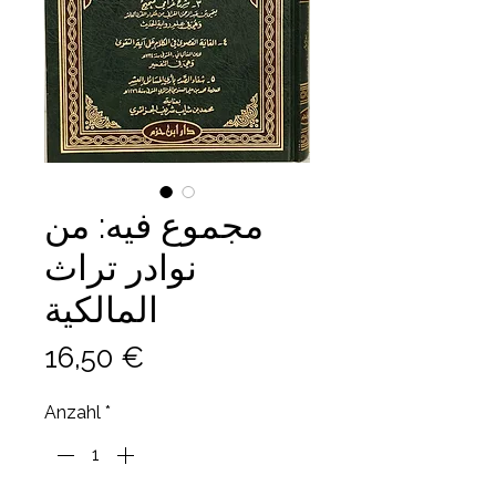
مجموع فيه: من
نوادر تراث
المالكية
Preis
16,50 €
Anzahl
*