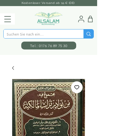
Kostenloser Versand ab 39 € (DE)
Tel.: 0176 76 89 75 30