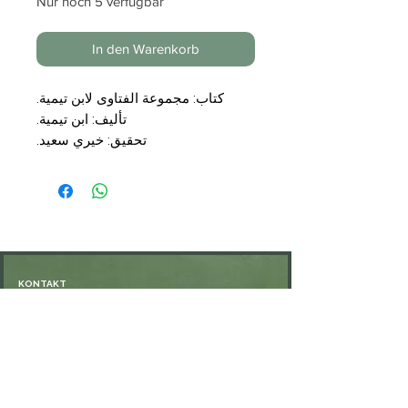
Nur noch 5 verfügbar
In den Warenkorb
كتاب: مجموعة الفتاوى لابن تيمية.
تأليف: ابن تيمية.
تحقيق: خيري سعيد.
المجلدات: ١٩ مجلدا.
الناشر: المكتبة الوفيقية.
الشحن: مجاني.
KONTAKT
Öffnungszeiten: nach Vereinbarung
⁦+49 176 76897530⁩
ssiedo@gmx.de
SHOP