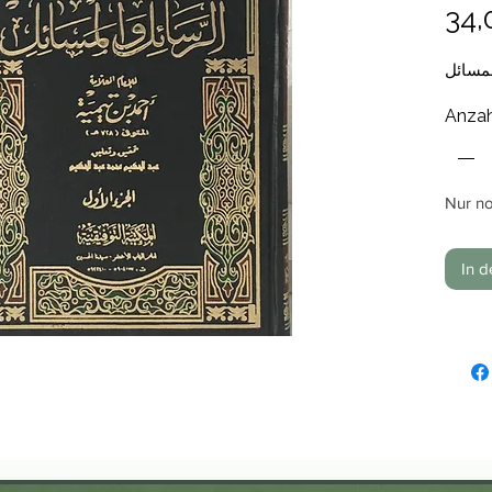
34,
مسائل
Anzah
Nur no
In 