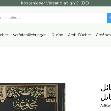
Kostenloser Versand ab 39 € (DE)
cher
Veröffentlichungen
Qur'an
Arab. Bücher
Großbes
ئل
ئل
Artik