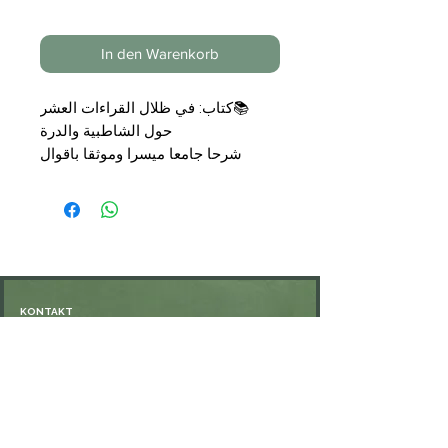
In den Warenkorb
📚
كتاب: في ظلال القراءات العشر
حول الشاطبية والدرة
شرحا جامعا ميسرا وموثقا باقوال
علماء القراءات السابقين والمعاصرين
حول الشاطبية والدرة المجاز والمسند
بالقراءات العشر قراءة واقراء
📝
تأليف: قدري بن محمد بن عبد
الوهاب
🗞
الناشر: مكتبة الثقافة الدينية
.
📑
المجلدات: 3
KONTAKT
💰
السعر:
59,00 €
Öffnungszeiten: nach Vereinbarung
⁦+49 176 76897530⁩
ssiedo@gmx.de
SHOP