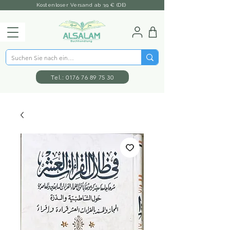
Kostenloser Versand ab 39 € (DE)
Tel.: 0176 76 89 75 30