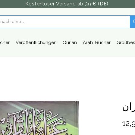
Kostenloser Versand ab 39 € (DE)
cher
Veröffentlichungen
Qur'an
Arab. Bücher
Großbes
ان
12,