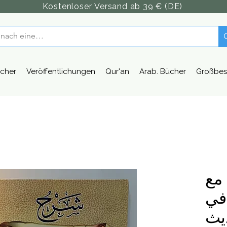
Kostenloser Versand ab 39 € (DE)
cher
Veröffentlichungen
Qur'an
Arab. Bücher
Großbes
مع
في
يث