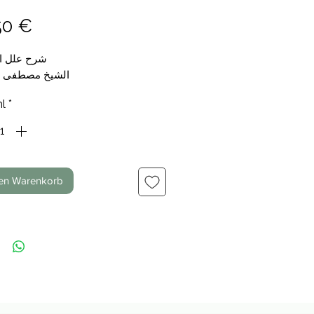
Preis
50 €
شرح علل ا
الشيخ مصطفى ا
l
*
den Warenkorb