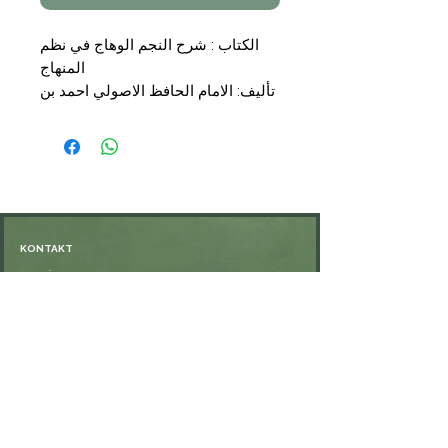
الكتاب : شرح النجم الوهاج في نظم
المنهاج
تأليف: الامام الحافظ الاصولي احمد بن
عبد الرحيم بن الحسين العراقي
الشافعي
والنجم الوهاج للامام الحافظ عبد
الرحيم بن الحسين العراقي الشافعي
التجليد: 2 مجلدان
الناشر: مكتبة نزار مصطفى الباز
KONTAKT
السعر : 36,00 €
Öffnungszeiten: nach Vereinbarung
⁦+49 176 76897530⁩
ssiedo@gmx.de
SHOP
Versand und Lieferung
Zahlungsmethoden
FAQ