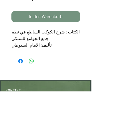
In den Warenkorb
الكتاب : شرح الكوكب الساطع في نظم
جمع الجوامع للسبكي
تأليف: الامام السيوطي
تحقيق: محمد الحبيب بن محمد
الناشر: مكتبة نزار مصطفى الباز
التجليد : 2 مجلدان
السعر : 34,00 €
KONTAKT
Öffnungszeiten: nach Vereinbarung
⁦+49 176 76897530⁩
ssiedo@gmx.de
SHOP