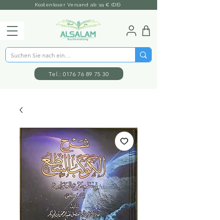
Kostenloser Versand ab 39 € (DE)
Tel.: 0176 76 89 75 30