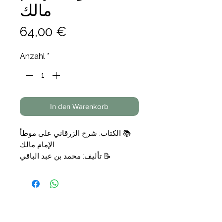
مالك
Preis
64,00 €
Anzahl
*
In den Warenkorb
📚 الكتاب: شرح الزرقاني على موطأ
الإمام مالك
📝 تأليف: محمد بن عبد الباقي
الزرقاني المصري الأزهري المالكي
📑 التجليد: 4 مجلدات
🗞الناشر: دار ابن الجوزي
💰السعر: 64,00€