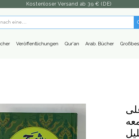
Kostenloser Versand ab 39 € (DE)
cher
Veröffentlichungen
Qur'an
Arab. Bücher
Großbes
لى
معه
يل