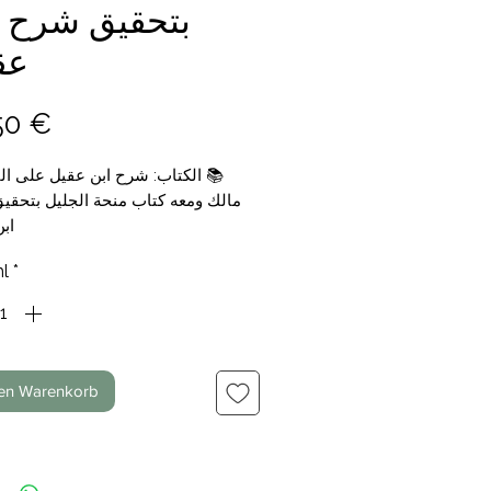
بتحقيق شرح ا
عق
Preis
50 €
الكتاب: شرح ابن عقيل على الف
📚
مالك ومعه كتاب منحة الجليل بتحق
اب
تأليف: محمد محي الدين عبد 
📝
l
*
/ 4 اجزاء
التجليد: مجلد
📑
الناشر: دار 
🗞
السعر: 19,50
💰
den Warenkorb