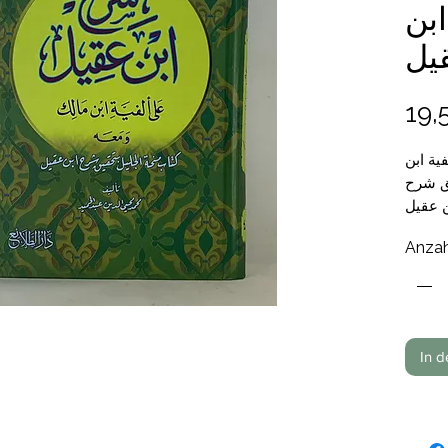
بن
يل
19,
ية ابن
يق شرح
ن عقيل
الحميد
Anzah
الطلائع
€
In 