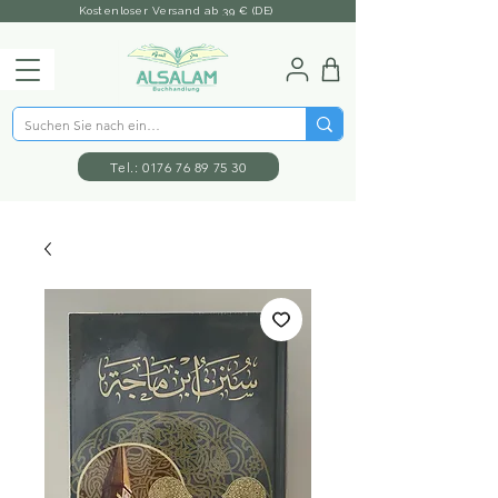
Kostenloser Versand ab 39 € (DE)
Tel.: 0176 76 89 75 30