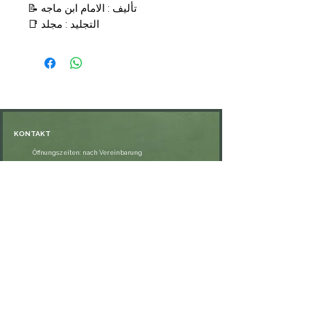
📝 تأليف : الامام ابن ماجه
📑 التجليد : مجلد
🗞 الناشر : دار ابن حزم
💰 السعر : 29,00€
KONTAKT
Öffnungszeiten: nach Vereinbarung
⁦+49 176 76897530⁩
ssiedo@gmx.de
SHOP
Versand und Lieferung
Zahlungsmethoden
FAQ
VERNETZE DICH