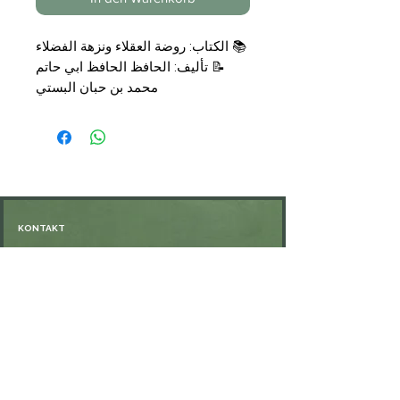
الكتاب: روضة العقلاء ونزهة الفضلاء
📚
تأليف: الحافظ الحافظ ابي حاتم
📝
محمد بن حبان البستي
تحقيق عادل عبد الموجود
علي معوض
التجليد: مجلد
📑
الناشر: مكتبة نزار مصطفى الباز
🗞
€
16,00
السعر:
💰
KONTAKT
Öffnungszeiten: nach Vereinbarung
⁦+49 176 76897530⁩
ssiedo@gmx.de
SHOP
Versand und Lieferung
Zahlungsmethoden
FAQ