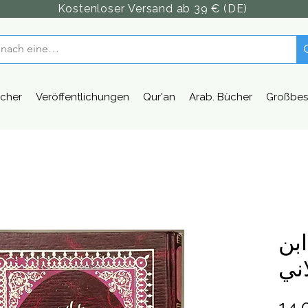
Kostenloser Versand ab 39 € (DE)
cher
Veröffentlichungen
Qur'an
Arab. Bücher
Großbes
ابن
ني
14,