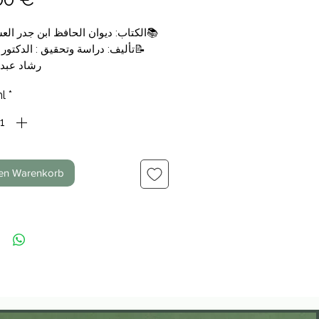
الكتاب: ديوان الحافظ ابن جدر العسق
تأليف: دراسة وتحقيق : الدكتور 
رشاد عبد 
التجليد: 
l
*
الناشر: دار الص
💰السعر: 14,00 €
den Warenkorb