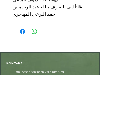
📝تأليف: للعارف بالله عبد الرحيم بن
احمد البرعي المهاجري
تحقيق : عبد العزيز سلطان طاهر
المنصوب
📑التجليد: مجلد
🗞الناشر: شركة القدس
💰السعر: 14,00 €
KONTAKT
Öffnungszeiten: nach Vereinbarung
⁦+49 176 76897530⁩
ssiedo@gmx.de
SHOP
Versand und Lieferung
Zahlungsmethoden
FAQ
VERNETZE DICH