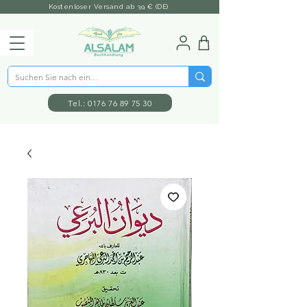
Kostenloser Versand ab 39 € (DE)
Tel.: 0176 76 89 75 30