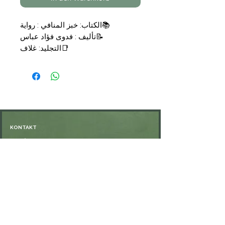
📚الكتاب: خبز المنافي : رواية
📝تأليف : فدوى فؤاد عباس
📑التجليد: غلاف
🗞الناشر: الهيئة المصرية العامة
💰السعر: 11,90 €
KONTAKT
Öffnungszeiten: nach Vereinbarung
⁦+49 176 76897530⁩
ssiedo@gmx.de
SHOP
Versand und Lieferung
Zahlungsmethoden
FAQ