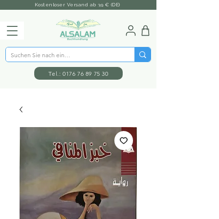
Kostenloser Versand ab 39 € (DE)
Tel.: 0176 76 89 75 30