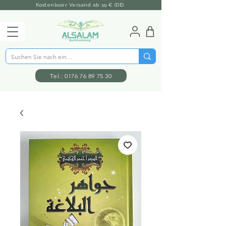
Kostenloser Versand ab 39 € (DE)
Tel.: 0176 76 89 75 30