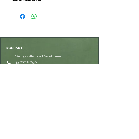
🗞الناشر: دار ابن الجوزي
💰السعر: 14,00 €
KONTAKT
Öffnungszeiten: nach Vereinbarung
⁦+49 176 76897530⁩
ssiedo@gmx.de
SHOP
Versand und Lieferung
Zahlungsmethoden
FAQ
VERNETZE DICH