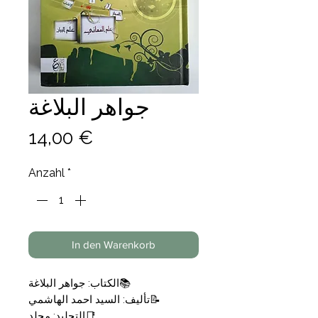
جواهر البلاغة
Preis
14,00 €
Anzahl
*
In den Warenkorb
📚الكتاب: جواهر البلاغة
📝تأليف: السيد احمد الهاشمي
📑التجليد: مجلد