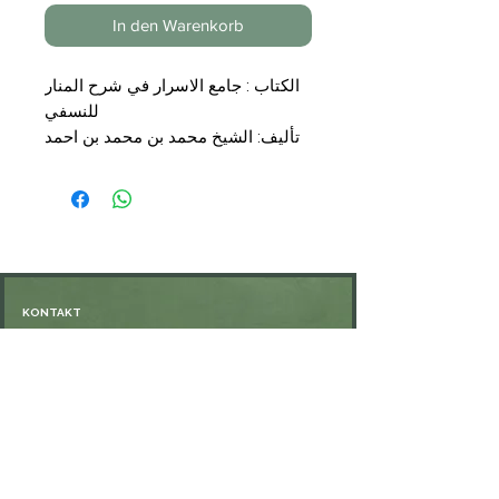
In den Warenkorb
الكتاب : جامع الاسرار في شرح المنار
للنسفي
تأليف: الشيخ محمد بن محمد بن احمد
الكاكي
تحقيق : الدكتور فضل الرحمن عبد
الغفور الافغاني
التجليد: 5 مجلدات
الناشر: مكتبة نزار مصطفى الباز
السعر : 75,00 €
KONTAKT
Öffnungszeiten: nach Vereinbarung
⁦+49 176 76897530⁩
ssiedo@gmx.de
SHOP
Versand und Lieferung
Zahlungsmethoden