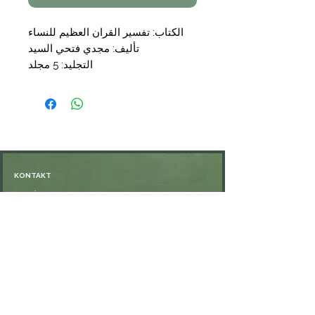
الكتاب: تفسير القران العظيم للنساء
تأليف: مجدي فتحي السيد
التجليد: 5 مجلد
السعر: مجلد 75,00 €
KONTAKT
Öffnungszeiten: nach Vereinbarung
⁦+49 176 76897530⁩
ssiedo@gmx.de
SHOP
Versand und Lieferung
Zahlungsmethoden
FAQ