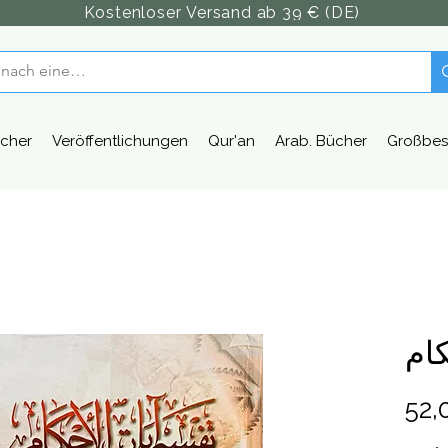
Kostenloser Versand ab 39 € (DE)
cher
Veröffentlichungen
Qur'an
Arab. Bücher
Großbes
كام
52,