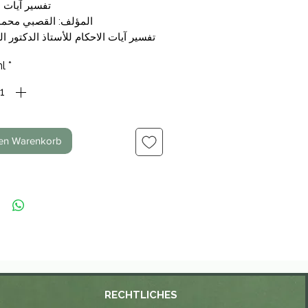
تفسير آيات ا
المؤلف: القصبي محمو
محمود زلط الاستاذ بجامعة 
l
*
لوجهات النظر الفقهية وكيف استنبطت 
خلال النصوص القرآنية )
وقد صدرالدكتور القصبي للكتاب 
أصولية نفيسة عن الاختلاف في 
den Warenkorb
واسبابه وطرق دلالة ا
على مراد المتكلم والعام والمطلق و
والقياس وغير ذلك من أبواب .
والكتاب يقع فــــــــي أربعة أجزاء زادت
ألف وخمسمائة
RECHTLICHES