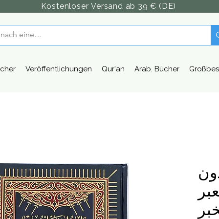
Kostenloser Versand ab 39 € (DE)
cher
Veröffentlichungen
Qur'an
Arab. Bücher
Großbes
دون
بر
خبر