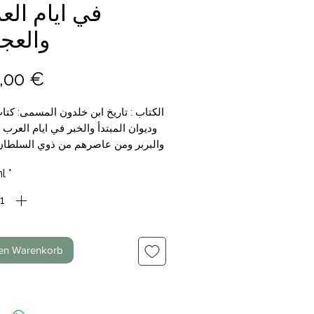
في ايام الع
والعج
Preis
,00 €
الكتاب : تاريخ ابن خلدون المسمى: كتاب
وديوان المبتدأ والخبر في ايام العرب 
والبربر ومن عاصرهم من ذوي السلطان 
تأليف: العلامة عبد الرحمن بن
l
*
التجليد: 7 مجلدات
الناشر: دار الكتب العلمية /
السعر : 149,00 €
den Warenkorb