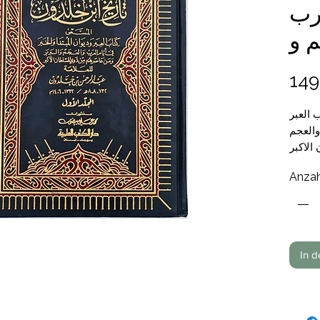
رب
م و
149
 العبر
والعجم
الاكبر
 خلدون
Anzah
 بيروت
In 