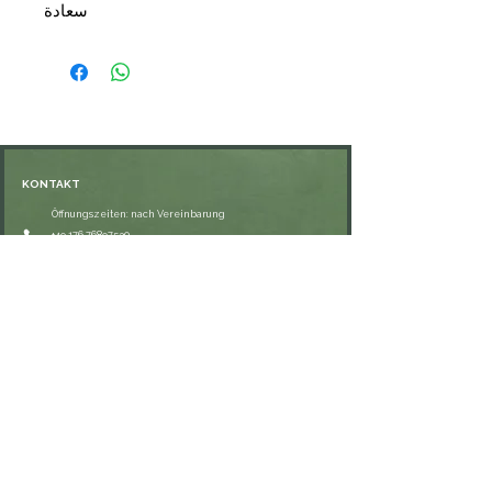
سعادة
📑التجليد: مجلد
📑 الصفحات: 272
🗞الناشر: المكتبة التوفيقية
💰السعر: 13,00 €
KONTAKT
Öffnungszeiten: nach Vereinbarung
⁦+49 176 76897530⁩
ssiedo@gmx.de
SHOP
Versand und Lieferung
Zahlungsmethoden
FAQ
VERNETZE DICH