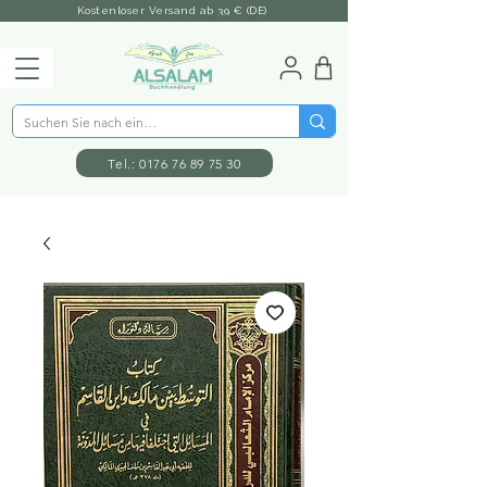
Kostenloser Versand ab 39 € (DE)
Tel.: 0176 76 89 75 30