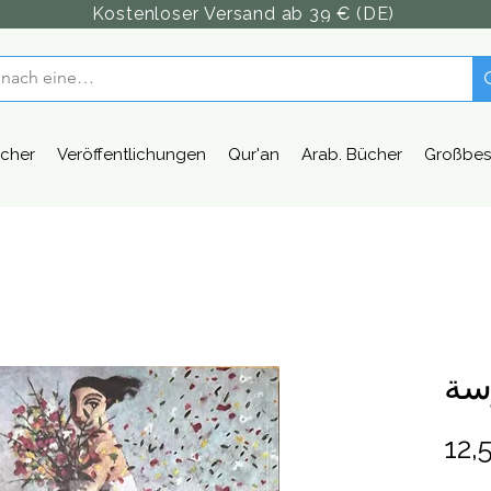
Kostenloser Versand ab 39 € (DE)
cher
Veröffentlichungen
Qur'an
Arab. Bücher
Großbes
سة
12,