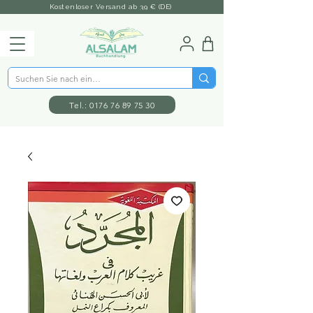
Kostenloser Versand ab 39 € (DE)
Tel.: 0176 76 89 75 30