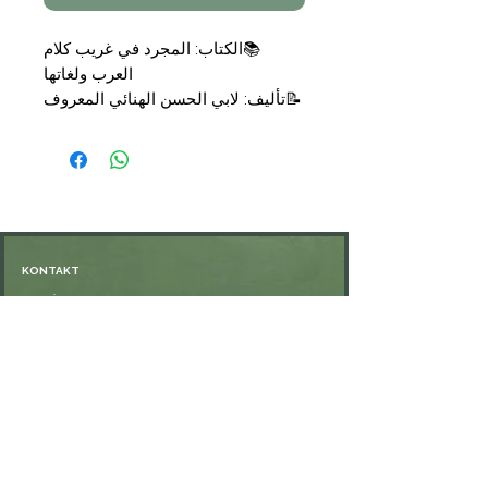
📚الكتاب: المجرد في غريب كلام
العرب ولغاتها
📝تأليف: لابي الحسن الهنائي المعروف
بكراع النمل
📑التجليد: مجلد
🗞الناشر: مكتبة الثقافة الدينية
💰السعر: 14,50 €
KONTAKT
Öffnungszeiten: nach Vereinbarung
⁦+49 176 76897530⁩
ssiedo@gmx.de
SHOP
Versand und Lieferung
Zahlungsmethoden
FAQ