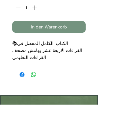
In den Warenkorb
📚الكتاب: الكامل المفصل في
القراءات الاربعة عشر بهامش مصحف
القراءات التعليمي
📝تأليف: الاستاذ الدكتور احمد عيسى
المعصراوي
📑التجليد: مجلد
🗞الناشر: دار الامام الشاطبي
💰السعر: 29,00 €
KONTAKT
Öffnungszeiten: nach Vereinbarung
⁦+49 176 76897530⁩
ssiedo@gmx.de