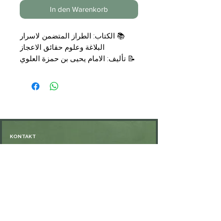
In den Warenkorb
الطراز المتضمن لاسرار
الكتاب:
📚
البلاغة وعلوم حقائق الاعجاز
تأليف: الامام يحيى بن حمزة العلوي
📝
اليماني
تحقيق: الشربيني شريدة
مجلد
التجليد:
📑
الناشر: دار الحديث
🗞
€
19,50
السعر:
💰
KONTAKT
Öffnungszeiten: nach Vereinbarung
⁦+49 176 76897530⁩
ssiedo@gmx.de
SHOP
Versand und Lieferung
Zahlungsmethoden