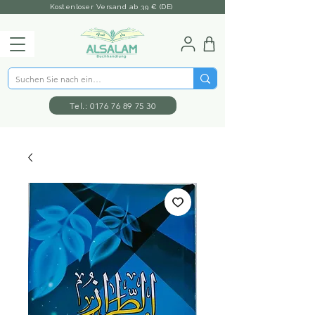
Kostenloser Versand ab 39 € (DE)
Tel.: 0176 76 89 75 30