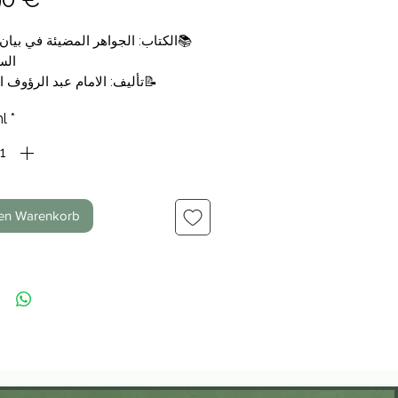
الكتاب: الجواهر المضيئة في بيان ال
الس
تأليف: الامام عبد الرؤوف الم
التجليد: 
l
*
الناشر: الهيئة المصرية ال
💰السعر: 11,90 €
den Warenkorb