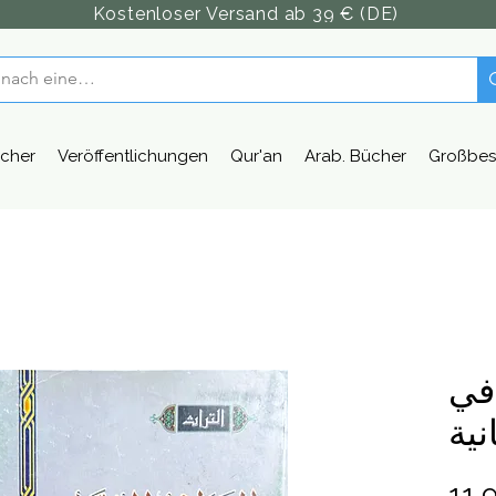
Kostenloser Versand ab 39 € (DE)
cher
Veröffentlichungen
Qur'an
Arab. Bücher
Großbes
في
نية
11,