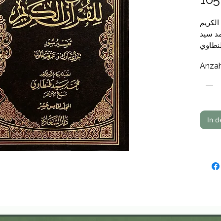
الكريم
مد سيد
طاوي
Anzah
In 