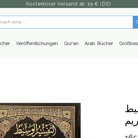
Kostenloser Versand ab 39 € (DE)
cher
Veröffentlichungen
Qur'an
Arab. Bücher
Großbes
يط
ريم
165