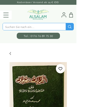
Kostenloser Versand ab 39 € (DE)
Tel.: 0176 76 89 75 30