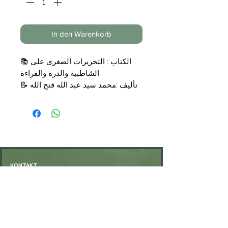
In den Warenkorb
📚
الكتاب : التحريرات الصغرى على
الشاطبية والدرة والقراءة
📝
تأليف :محمد سيد عبد الله فتح الله
📚
التجليد: مجلد
🗞
الناشر: دار الكوثر
💰
السعر
: 18,50 €
KONTAKT
Öffnungszeiten: nach Vereinbarung
⁦+49 176 76897530⁩
ssiedo@gmx.de
SHOP