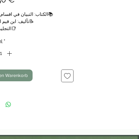
الكتاب: التبيان في اقسام ال
تأليف: ابن قيم الج
التجليد: 
الناشر: المكتبة التوف
l
*
💰السعر: 14,50€
den Warenkorb