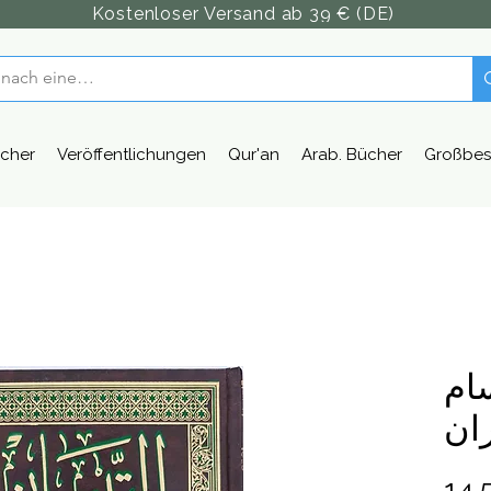
Kostenloser Versand ab 39 € (DE)
cher
Veröffentlichungen
Qur'an
Arab. Bücher
Großbes
سام
ران
14,