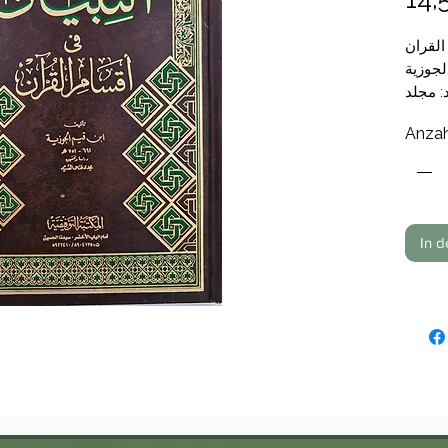
📚قران
📝وزية
📑مجلد
🗞يقية
Anzah
In 