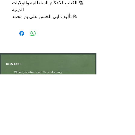
📚 الكتاب: الاحكام السلطانية والولايات
الدينية
📝 تأليف: ابي الحسن علي بم محمد
البصري البغدادي الماوردي
تحقيق : عماد زكي البارودي
📑 التجليد: مجلد
🗞الناشر: المكتبة التوفيقية
💰السعر: 14,50 €
KONTAKT
Öffnungszeiten: nach Vereinbarung
⁦+49 176 76897530⁩
ssiedo@gmx.de
SHOP
Versand und Lieferung
Zahlungsmethoden
FAQ
VERNETZE DICH