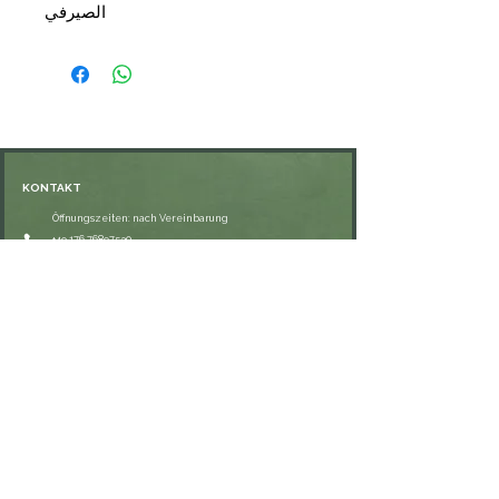
الصيرفي
تحقيق: اسعد الطيب
📑 التجليد: مجلد
🗞 الناشر: نزار مصطفى الباز
📑 الصفحات: 256
💰 السعر 13,50 €
KONTAKT
Öffnungszeiten: nach Vereinbarung
⁦+49 176 76897530⁩
ssiedo@gmx.de
SHOP
Versand und Lieferung
Zahlungsmethoden
FAQ
VERNETZE DICH