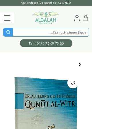
Kostenloser Versand ab 39 € (DE)
Tel.: 0176 76 89 75 30