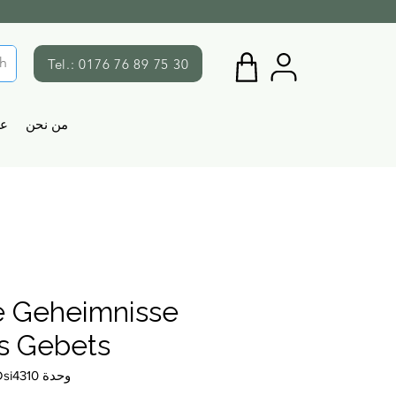
Tel.: 0176 76 89 75 30
من نحن
ع
e Geheimnisse
s Gebets
وحدة SKU: Dsi4310